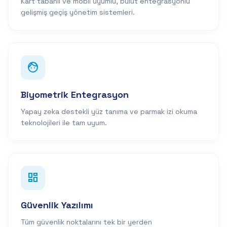
Kart tabanlı ve mobil uyumlu, bulut entegrasyonlu
gelişmiş geçiş yönetim sistemleri.
face
Biyometrik Entegrasyon
Yapay zeka destekli yüz tanıma ve parmak izi okuma
teknolojileri ile tam uyum.
dashboard
Güvenlik Yazılımı
Tüm güvenlik noktalarını tek bir yerden