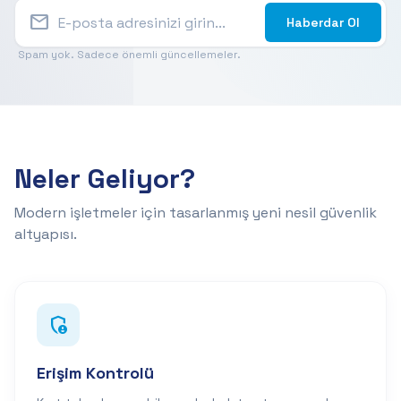
mail
Haberdar Ol
Spam yok. Sadece önemli güncellemeler.
Neler Geliyor?
Modern işletmeler için tasarlanmış yeni nesil güvenlik
altyapısı.
admin_panel_settings
Erişim Kontrolü